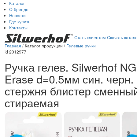
Каталог
О бренде
Новости
Где купить
Контакты
Стать клиентом
Скачать катало
Главная
/ Каталог продукции /
Гелевые ручки
id 2012977
Ручка гелев. Silwerhof N
Erase d=0.5мм син. черн. 
стержня блистер сменны
стираемая