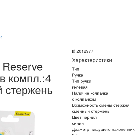
г
id 2012977
Характеристики
G Reserve
Тип
в компл.:4
Ручка
Тип ручки
й стержень
гелевая
Наличие колпачка
с колпачком
Возможность смены стержня
сменный стержень
Цвет чернил
синий
Диаметр пишущего наконечник