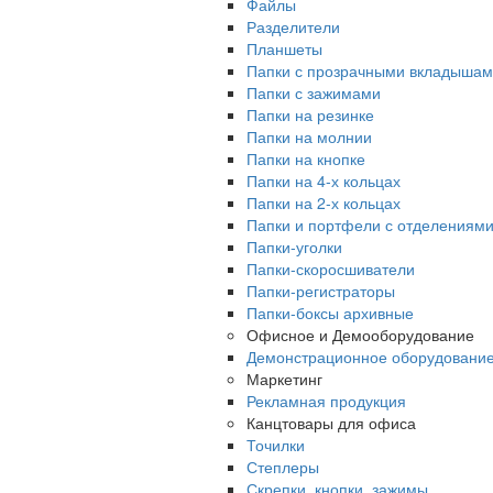
Файлы
Разделители
Планшеты
Папки с прозрачными вкладыша
Папки с зажимами
Папки на резинке
Папки на молнии
Папки на кнопке
Папки на 4-х кольцах
Папки на 2-х кольцах
Папки и портфели с отделениям
Папки-уголки
Папки-скоросшиватели
Папки-регистраторы
Папки-боксы архивные
Офисное и Демооборудование
Демонстрационное оборудовани
Маркетинг
Рекламная продукция
Канцтовары для офиса
Точилки
Степлеры
Скрепки, кнопки, зажимы