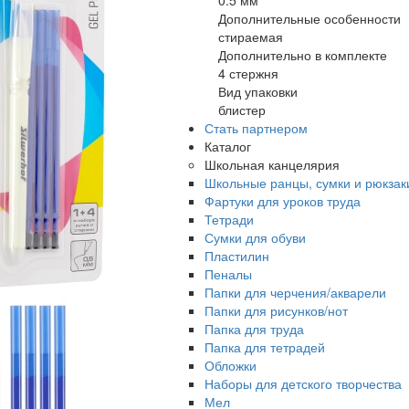
0.5 мм
Дополнительные особенности
стираемая
Дополнительно в комплекте
4 стержня
Вид упаковки
блистер
Стать партнером
Каталог
Школьная канцелярия
Школьные ранцы, сумки и рюкзак
Фартуки для уроков труда
Тетради
Сумки для обуви
Пластилин
Пеналы
Папки для черчения/акварели
Папки для рисунков/нот
Папка для труда
Папка для тетрадей
Обложки
Наборы для детского творчества
Мел