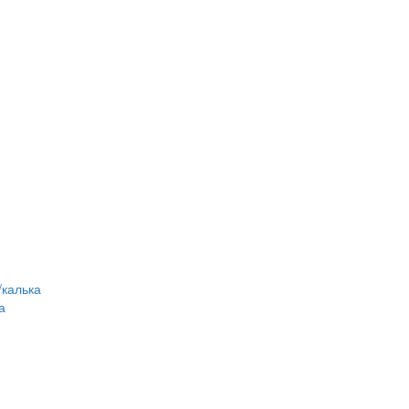
/калька
а